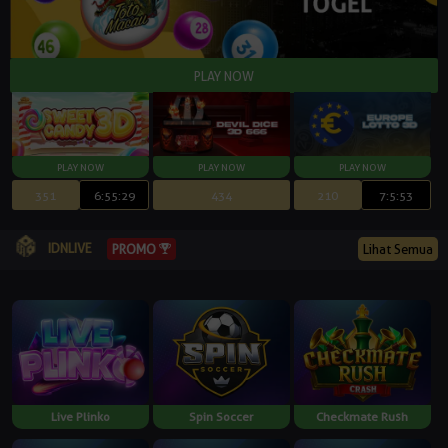
351
6:55:28
434
210
7:5:52
IDNLIVE
Lihat Semua
PROMO
Live Plinko
Spin Soccer
Checkmate Rush