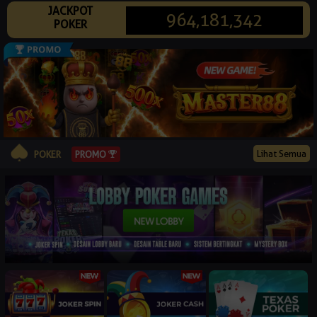
JACKPOT
© 2026 pk88ahh.xyz. All Rights Reserved | 18+
964,181,342
POKER
Lihat Semua
PROMO
POKER