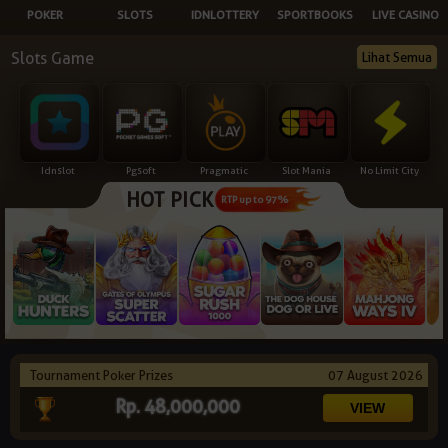
POKER
SLOTS
IDNLOTTERY
SPORTBOOKS
LIVE CASINO
NEW
Slots Game
Lihat Semua
TANGKAS
RTP
DEPOSIT
WITHDRAW
Idnslot
Pgsoft
Pragmatic
Slot Mania
No Limit City
HOT PICK
PROMOSI
RTP up to 97%
DOWNLOAD
REFERRAL
JACKPOT
Tournament Poker Prizes
07 August 2026
VIP MEMBER
Rp. 48,000,000
HUBUNGI KAMI