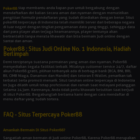
siap membantu anda kapan pun untuk bergabung dengan
Poker88
mendaftarkan diri kalian secara aman dan nyaman dengan memastikan
pengisian formulir pendaftaran yang sudah disediakan dengan benar. Situs
poker88 terpercaya di Indonesia telah memiliki server dari beberapa negara
di luar negeri dengan tingkat pengamanan data yang tinggi, sehingga data
dari para player akan terjaga keamanannya, player tentunya akan
bertransaksi tanpa merasa khawatir dan bisa bermain judi online dengan
santai dan aman.
Poker88 : Situs Judi Online No. 1 Indonesia, Hadiah
Berlimpah
Demi terciptanya suasana permainan yang aman dan nyaman, Poker88
menyediakan segala fasilitas terbaik. Misalnya customer service 24/7, daftar
akun Poker88 gratis, pilihan terbanyak ada di berbagai bank (BCA, BNI, BRI,
BII, CIMB Niaga, Danamon dan Mandiri) dan setoran E-Wallet, penarikan tak
terbatas serta promosi menarik. Situs taruhan online terpercaya di Indonesia
ini juga dilatih untuk tetap profesional dan ramah saat melayani pelanggan
selama 24 jam. Karenanya, Anda tidak perlu khawatir kesulitan saat berjudi
di situs Poker88. Bergabunglah bersama kami dengan cara mendaftar di
menu daftar yang sudah tertera.
FAQ - Situs Terpercaya Poker88
Amankah Bermain Di Situs Poker88?
Sangatlah aman bermain di judi online Poker88, Karena Poker88 merupakan