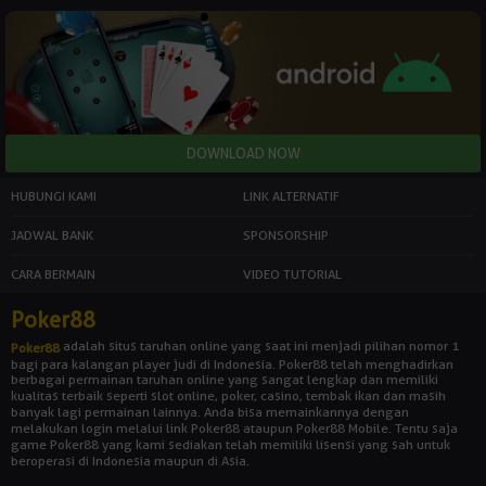
HUBUNGI KAMI
LINK ALTERNATIF
JADWAL BANK
SPONSORSHIP
CARA BERMAIN
VIDEO TUTORIAL
Poker88
adalah situs taruhan online yang saat ini menjadi pilihan nomor 1
Poker88
bagi para kalangan player judi di Indonesia. Poker88 telah menghadirkan
berbagai permainan taruhan online yang sangat lengkap dan memiliki
kualitas terbaik seperti slot online, poker, casino, tembak ikan dan masih
banyak lagi permainan lainnya. Anda bisa memainkannya dengan
melakukan login melalui link Poker88 ataupun Poker88 Mobile. Tentu saja
game Poker88 yang kami sediakan telah memiliki lisensi yang sah untuk
beroperasi di Indonesia maupun di Asia.