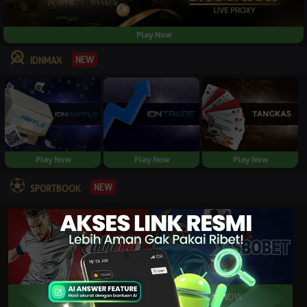
Play Now
NEW
IDNMAX
Play Now
Play Now
Play Now
NEW
SPORTBOOK