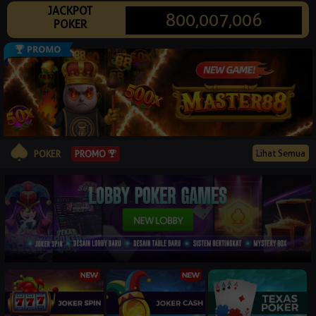
JACKPOT
© 2026 pk88ahh.xyz. All Rights Reserved | 18+
800,007,006
POKER
Lihat Semua
PROMO
POKER