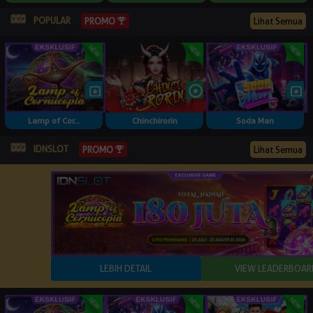
POPULAR
Lihat Semua
PROMO
Lamp of Cor...
Chinchirorin
Soda Man
IDNSLOT
Lihat Semua
PROMO