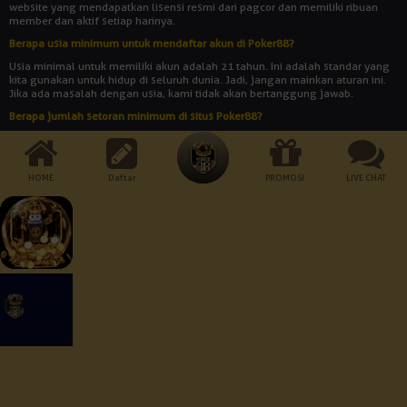
website yang mendapatkan lisensi resmi dari pagcor dan memiliki ribuan
member dan aktif setiap harinya.
Berapa usia minimum untuk mendaftar akun di Poker88?
Usia minimal untuk memiliki akun adalah 21 tahun. Ini adalah standar yang
kita gunakan untuk hidup di seluruh dunia. Jadi, jangan mainkan aturan ini.
Jika ada masalah dengan usia, kami tidak akan bertanggung jawab.
Berapa jumlah setoran minimum di situs Poker88?
Jumlah setoran minimum adalah Rp 10.000. Bukankah itu rendah? Dengan
uang yang begitu banyak, Anda bisa memainkan semua jenis permainan
yang disediakan oleh agen judi online POKER88.
HOME
Daftar
PROMOSI
LIVE CHAT
Cara Pembayaran:
Dukungan Perangkat :
Keamanan Terjamin :
© 2026 Poker88. All Rights Reserved | 18+