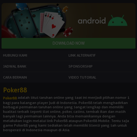
HUBUNGI KAMI
LINK ALTERNATIF
JADWAL BANK
SPONSORSHIP
CARA BERMAIN
VIDEO TUTORIAL
Poker88
adalah situs taruhan online yang saat ini menjadi pilihan nomor 1
Poker88
bagi para kalangan player judi di Indonesia. Poker88 telah menghadirkan
berbagai permainan taruhan online yang sangat lengkap dan memiliki
kualitas terbaik seperti slot online, poker, casino, tembak ikan dan masih
banyak lagi permainan lainnya. Anda bisa memainkannya dengan
melakukan login melalui link Poker88 ataupun Poker88 Mobile. Tentu saja
game Poker88 yang kami sediakan telah memiliki lisensi yang sah untuk
beroperasi di Indonesia maupun di Asia.