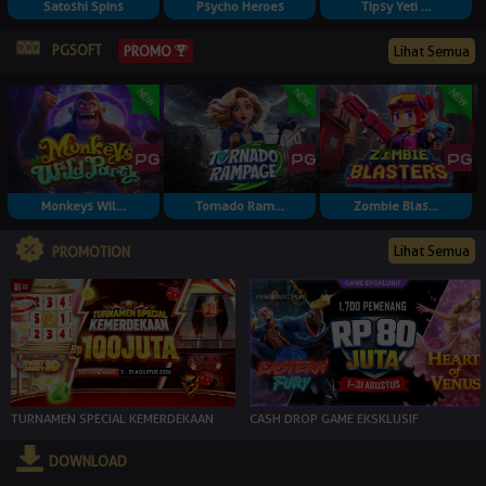
Satoshi Spins
Psycho Heroes
Tipsy Yeti ...
PGSOFT
Lihat Semua
PROMO
Monkeys Wil...
Tornado Ram...
Zombie Blas...
Lihat Semua
PROMOTION
TURNAMEN SPECIAL KEMERDEKAAN
CASH DROP GAME EKSKLUSIF
DOWNLOAD